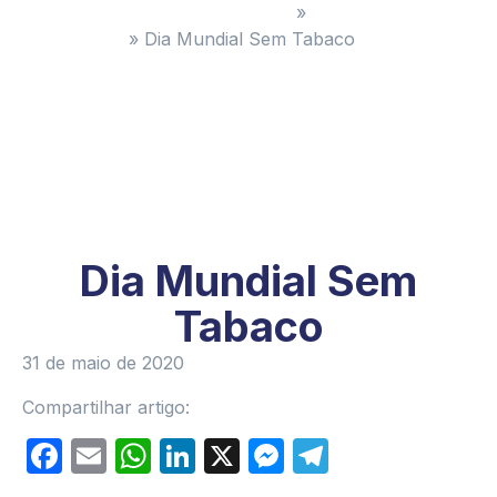
Administradora de Condomínios
»
Pensando o
Condomínio
»
Dia Mundial Sem Tabaco
Dia Mundial Sem
Tabaco
31 de maio de 2020
Compartilhar artigo:
Facebook
Email
WhatsApp
LinkedIn
X
Messenger
Telegram