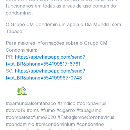
funcionários em todas as áreas de uso comum do
condomínio.
O Grupo CM Condominium apoia o Dia Mundial sem
Tabaco.
Para maiores informações sobre o Grupo CM
Condominium:
PR:
https://api.whatsapp.com/send?
l=pt_BR&phone=554199817-6761
SC:
https://api.whatsapp.com/send?
l=pt_BR&phone=554199967-0748
#diamundialsemtabaco #sindico #coronavirus
#covid19 #oms #fumo #cigarro #tabagismo
#combateaofumo2020 #TabagismoeCoronavírus
#condominio #cmcondominium #condomino