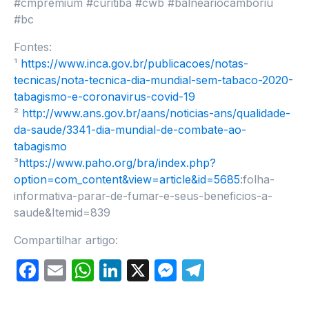
#cmpremium #curitiba #cwb #balneariocamboriu
#bc
Fontes:
¹
https://www.inca.gov.br/publicacoes/notas-
tecnicas/nota-tecnica-dia-mundial-sem-tabaco-2020-
tabagismo-e-coronavirus-covid-19
²
http://www.ans.gov.br/aans/noticias-ans/qualidade-
da-saude/3341-dia-mundial-de-combate-ao-
tabagismo
³
https://www.paho.org/bra/index.php?
option=com_content&view=article&id=5685
:folha-
informativa-parar-de-fumar-e-seus-beneficios-a-
saude&Itemid=839
Compartilhar artigo:
Facebook
Email
WhatsApp
LinkedIn
X
Messenger
Telegram