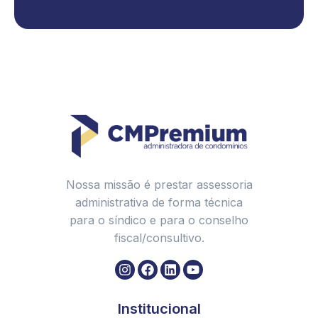
Qualidade CONASI 2024
Marcelo Baiak, Presidente da AACEPr e Diretor
Presidente da CMPremium participa do VI Congresso da
APEGAC em Lisboa
💎 Sucesso total no evento Síndico de Valor e
CMPremium! 🥂
Patrimônio de Afetação: o que é e como a CMPremium
pode ajudar na administração dos empreendimentos!
Como o condomínio deve regulamentar o
comportamento durante os Jogos Olímpicos
Nossa missão é prestar assessoria
Os principais erros ao contratar uma administradora de
administrativa de forma técnica
condomínios
para o síndico e para o conselho
As principais regras de trânsito em condomínio que você
fiscal/consultivo.
precisa saber: Condomínio Amigo do Trânsito Seguro
Como descartar corretamente o óleo de cozinha?
Mês da mulher: o papel das síndicas, zeladoras,
auxiliares de serviços gerais nos condomínios
Institucional