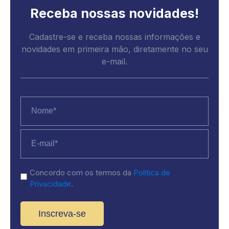
Receba nossas novidades!
NR-01 e Saúde Mental: Como os Condomínios Devem se
Preparar
Cadastre-se e receba nossas informações e
É possível instalar energia solar em condomínio?
novidades em primeira mão, diretamente no seu
Em que momento devo começar a pagar a taxa de
e-mail.
condomínio?
Como o Porteiro contribui na administração do
condomínio?
Nome
5 maneiras de tornar seu condomínio mais sustentável
*
Instalação do Condomínio: O Que Fazer Após a Entrega
E-
da Construtora?
mail
Regimento interno de condomínio: o que é e como
*
fazer?
politica
Concordo com os termos da
Política de
Violência em condomínios: ações para combater
Privacidade
.
conflitos em assembleias
Você conhece o Zelador do seu condomínio?
Em evento em São Paulo, CMPremium recebe Selo