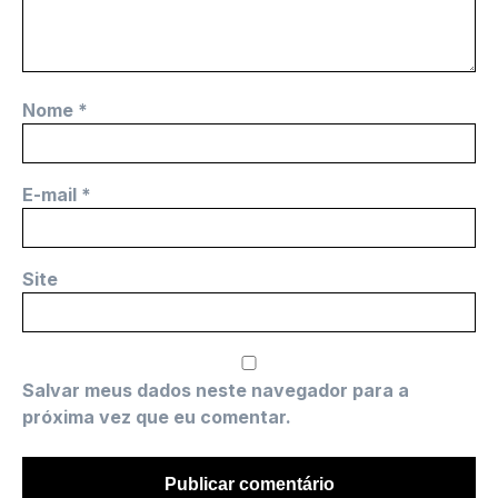
Nome
*
E-mail
*
Site
Salvar meus dados neste navegador para a
próxima vez que eu comentar.