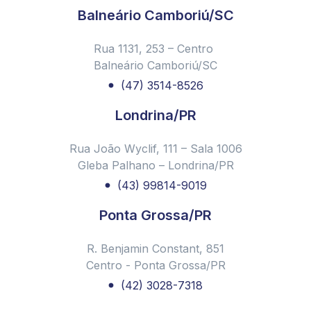
projeto começou aqui na CMPremium
Balneário Camboriú/SC
Nova portaria do CRA - PR nº 6 de 18 de janeiro de
Rua 1131, 253 – Centro
2023
Balneário Camboriú/SC
Você sabe o que significa Janeiro Branco?
(47) 3514-8526
10 Dicas para Aumentar a Segurança em Apartamento e
Ficar Tranquilo!
Londrina/PR
Retrospectiva 2022 CMPremium
Rua João Wyclif, 111 – Sala 1006
Férias em condomínio: 3 dicas para garantir segurança e
Gleba Palhano – Londrina/PR
diversão
(43) 99814-9019
Dia do síndico: 4 dicas imperdíveis para síndicos de
condomínio!
Ponta Grossa/PR
CMPremium promove Palestra sobre Violência
Doméstica em Condomínios em Parceria com a
R. Benjamin Constant, 851
Prefeitura de Curitiba
Centro - Ponta Grossa/PR
Diretor da CMPremium faz palestra em evento
(42) 3028-7318
internacional
Administradora de condomínios: quais serviços