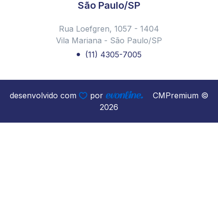
São Paulo/SP
contempla e como contratar?
Webinar - A Importância da Gestão de condomínios no
Rua Loefgren, 1057 - 1404
Brasil - CMPremium Administradora de Condomínios
Vila Mariana - São Paulo/SP
Encontro Finalistas Prêmio Sindicos Planning 2022 -
(11) 4305-7005
CMPremium
Você sabe o que é rateio?
Setembro Amarelo: Programa Evoluir CMPremium
desenvolvido com
por
CMPremium ©
2026
Feira de Fornecedores para Condomínios - CMPremium
Feira de Fornecedores para Condomínios - CMPremium
CMPremium é finalista do Prêmio Síndicos Planning
2022!
Conexão CMPremium: Ciclo de Palestras realizado em
Balneário Camboriú superou as expectativas
Censo demográfico 2022: Condomínios também
precisam responder ao IBGE.
Cuidados no uso de produtos químicos no condomínio