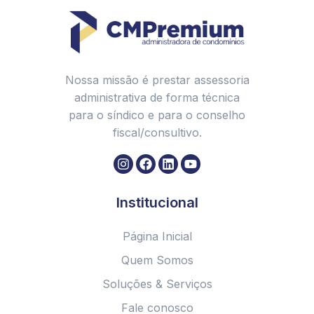
Patrimônio de Afetação: o que é e como a CMPremium
pode ajudar na administração dos empreendimentos!
Como o condomínio deve regulamentar o
comportamento durante os Jogos Olímpicos
Nossa missão é prestar assessoria
Os principais erros ao contratar uma administradora de
administrativa de forma técnica
condomínios
para o síndico e para o conselho
As principais regras de trânsito em condomínio que você
fiscal/consultivo.
precisa saber: Condomínio Amigo do Trânsito Seguro
Como descartar corretamente o óleo de cozinha?
Mês da mulher: o papel das síndicas, zeladoras,
auxiliares de serviços gerais nos condomínios
Institucional
Como funciona o mercadinho dentro do condomínio?
Página Inicial
O que é convenção de condomínio?
Quem Somos
Como funciona a lei do silêncio em condomínios?
Soluções & Serviços
Dia do Síndico: Descubra a importância desse
profissional na administração do seu condomínio
Fale conosco