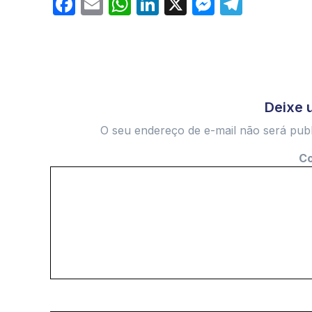
Facebook
Email
WhatsApp
LinkedIn
X
Messeng
Teleg
Deixe 
O seu endereço de e-mail não será publ
C