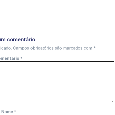
er
ram
um comentário
icado.
Campos obrigatórios são marcados com
*
omentário
*
Nome
*