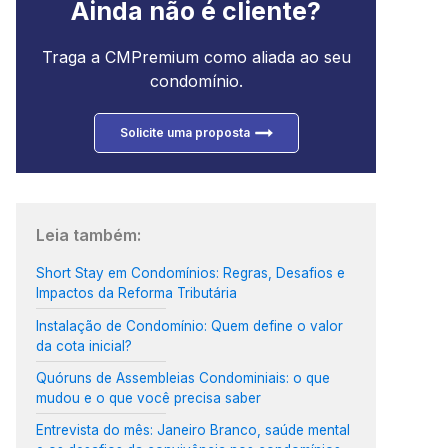
Ainda não é cliente?
Traga a CMPremium como aliada ao seu
condomínio.
Solicite uma proposta
Leia também:
Short Stay em Condomínios: Regras, Desafios e
Impactos da Reforma Tributária
Instalação de Condomínio: Quem define o valor
da cota inicial?
Quóruns de Assembleias Condominiais: o que
mudou e o que você precisa saber
Entrevista do mês: Janeiro Branco, saúde mental