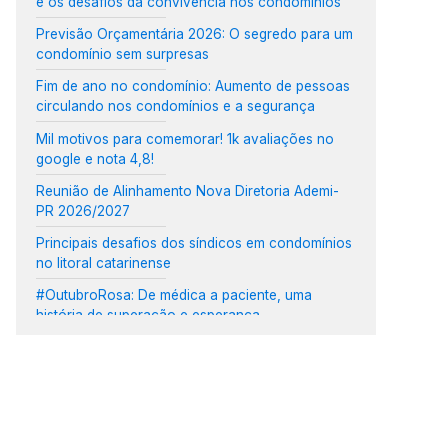
e os desafios da convivência nos condomínios
Previsão Orçamentária 2026: O segredo para um
condomínio sem surpresas
Fim de ano no condomínio: Aumento de pessoas
circulando nos condomínios e a segurança
Mil motivos para comemorar! 1k avaliações no
google e nota 4,8!
Reunião de Alinhamento Nova Diretoria Ademi-
PR 2026/2027
Principais desafios dos síndicos em condomínios
no litoral catarinense
#OutubroRosa: De médica a paciente, uma
história de superação e esperança
CMPremium realiza café com Construtoras e
Incorporadoras em Curitiba
Cuidados essenciais com condomínios no litoral:
maresia, vento e salinidade