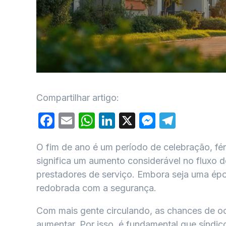
Compartilhar artigo:
Facebook
Email
WhatsApp
LinkedIn
X
Messeng
Teleg
O fim de ano é um período de celebração, fér
significa um aumento considerável no fluxo de
prestadores de serviço. Embora seja uma épo
redobrada com a segurança.
Com mais gente circulando, as chances de oc
aumentar. Por isso, é fundamental que síndi