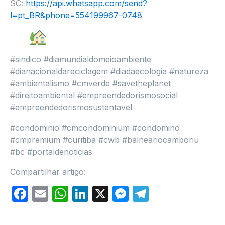
SC:
https://api.whatsapp.com/send?
l=pt_BR&phone=554199967-0748
#sindico #diamundialdomeioambiente
#dianacionaldareciclagem #diadaecologia #natureza
#ambientalismo #cmverde #savetheplanet
#direitoambiental #empreendedorismosocial
#empreendedorismosustentavel
#condominio #cmcondominium #condomino
#cmpremium #curitiba #cwb #balneariocamboriu
#bc #portaldenoticias
Compartilhar artigo:
Facebook
Email
WhatsApp
LinkedIn
X
Messenger
Telegram