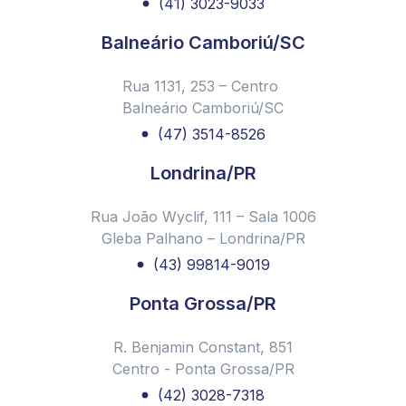
(41) 3023-9033
Campanha #condominiosemviolencia. Saiba como esse
projeto começou aqui na CMPremium
Balneário Camboriú/SC
Nova portaria do CRA - PR nº 6 de 18 de janeiro de
Rua 1131, 253 – Centro
2023
Balneário Camboriú/SC
Você sabe o que significa Janeiro Branco?
(47) 3514-8526
10 Dicas para Aumentar a Segurança em Apartamento e
Ficar Tranquilo!
Londrina/PR
Retrospectiva 2022 CMPremium
Rua João Wyclif, 111 – Sala 1006
Férias em condomínio: 3 dicas para garantir segurança e
Gleba Palhano – Londrina/PR
diversão
(43) 99814-9019
Dia do síndico: 4 dicas imperdíveis para síndicos de
condomínio!
Ponta Grossa/PR
CMPremium promove Palestra sobre Violência
Doméstica em Condomínios em Parceria com a
R. Benjamin Constant, 851
Prefeitura de Curitiba
Centro - Ponta Grossa/PR
Diretor da CMPremium faz palestra em evento
(42) 3028-7318
internacional