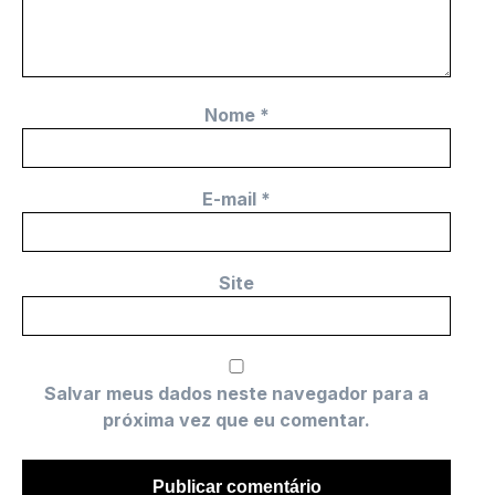
Nome
*
E-mail
*
Site
Salvar meus dados neste navegador para a
próxima vez que eu comentar.