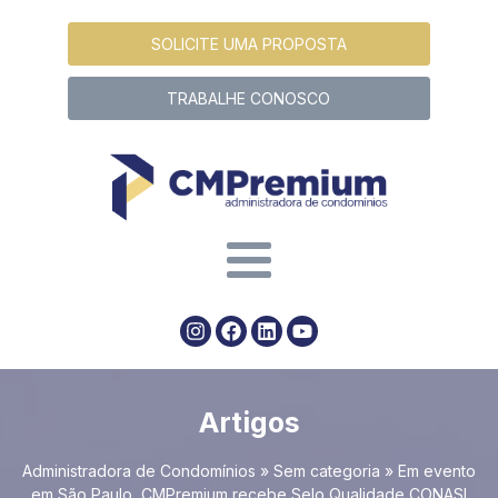
SOLICITE UMA PROPOSTA
TRABALHE CONOSCO
Artigos
Administradora de Condomínios
»
Sem categoria
»
Em evento
em São Paulo, CMPremium recebe Selo Qualidade CONASI