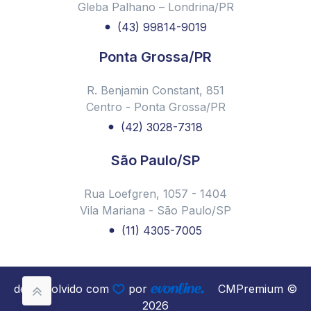
Gleba Palhano – Londrina/PR
diversão
(43) 99814-9019
Dia do síndico: 4 dicas imperdíveis para síndicos de
condomínio!
Ponta Grossa/PR
CMPremium promove Palestra sobre Violência
Doméstica em Condomínios em Parceria com a
R. Benjamin Constant, 851
Prefeitura de Curitiba
Centro - Ponta Grossa/PR
Diretor da CMPremium faz palestra em evento
(42) 3028-7318
internacional
Administradora de condomínios: quais serviços
São Paulo/SP
contempla e como contratar?
Webinar - A Importância da Gestão de condomínios no
Rua Loefgren, 1057 - 1404
Brasil - CMPremium Administradora de Condomínios
Vila Mariana - São Paulo/SP
Encontro Finalistas Prêmio Sindicos Planning 2022 -
(11) 4305-7005
CMPremium
Você sabe o que é rateio?
Setembro Amarelo: Programa Evoluir CMPremium
desenvolvido com
por
CMPremium ©
2026
Feira de Fornecedores para Condomínios - CMPremium