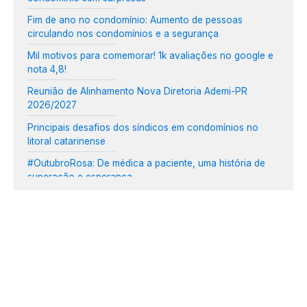
Fim de ano no condomínio: Aumento de pessoas
circulando nos condomínios e a segurança
Mil motivos para comemorar! 1k avaliações no google e
nota 4,8!
Reunião de Alinhamento Nova Diretoria Ademi-PR
2026/2027
Principais desafios dos síndicos em condomínios no
litoral catarinense
#OutubroRosa: De médica a paciente, uma história de
superação e esperança
CMPremium realiza café com Construtoras e
Incorporadoras em Curitiba
Cuidados essenciais com condomínios no litoral:
maresia, vento e salinidade
Condomínios prontos para o verão: cuidados essenciais
para a temporada mais aguardada do ano
Conexão CMPremium, construtoras e incorporadoras: