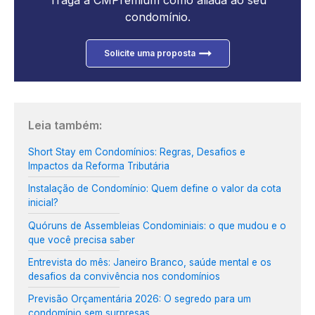
Traga a CMPremium como aliada ao seu
condomínio.
Solicite uma proposta
Leia também:
Short Stay em Condomínios: Regras, Desafios e
Impactos da Reforma Tributária
Instalação de Condomínio: Quem define o valor da cota
inicial?
Quóruns de Assembleias Condominiais: o que mudou e o
que você precisa saber
Entrevista do mês: Janeiro Branco, saúde mental e os
desafios da convivência nos condomínios
Previsão Orçamentária 2026: O segredo para um
condomínio sem surpresas